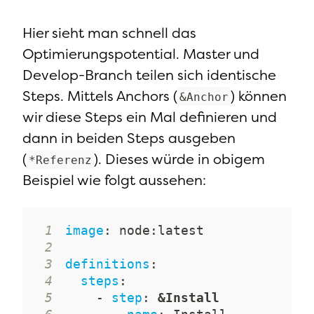
Hier sieht man schnell das
Optimierungspotential. Master und
Develop-Branch teilen sich identische
Steps. Mittels Anchors (
) können
&Anchor
wir diese Steps ein Mal definieren und
dann in beiden Steps ausgeben
(
). Dieses würde in obigem
*Referenz
Beispiel wie folgt aussehen:
1
image
:
 node
:
2
3
definitions
:
4
steps
:
5
-
step
:
&Install