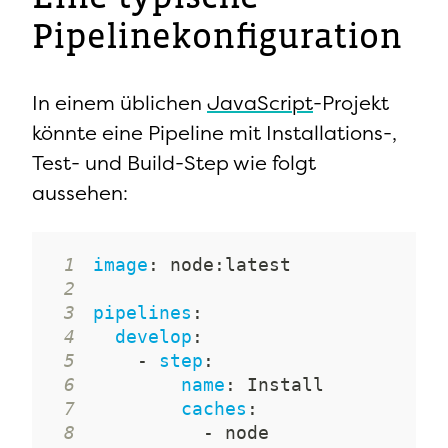
Pipelinekonfigu­ration
In einem üblichen
JavaScript
-Projekt
könnte eine Pipeline mit Installations-,
Test- und Build-Step wie folgt
aussehen:
1
image
:
 node
:
2
3
pipelines
:
4
develop
:
5
-
step
:
6
name
:
7
caches
:
8
-