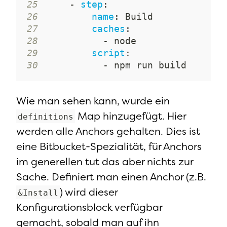
25
-
step
:
26
name
:
27
caches
:
28
-
29
script
:
30
-
 npm run build
Wie man sehen kann, wurde ein
Map hinzugefügt. Hier
definitions
werden alle Anchors gehalten. Dies ist
eine Bitbucket-Spezialität, für Anchors
im generellen tut das aber nichts zur
Sache. Definiert man einen Anchor (z.B.
) wird dieser
&Install
Konfigurationsblock verfügbar
gemacht, sobald man auf ihn