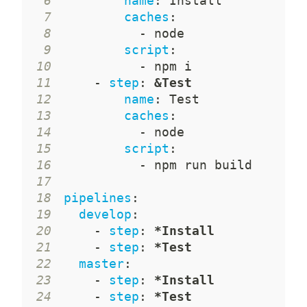
6
name
:
7
caches
:
8
-
9
script
:
10
-
11
-
step
:
&Test
12
name
:
13
caches
:
14
-
15
script
:
16
-
17
18
pipelines
:
19
develop
:
20
-
step
:
*Install
21
-
step
:
*Test
22
master
:
23
-
step
:
*Install
24
-
step
:
*Test