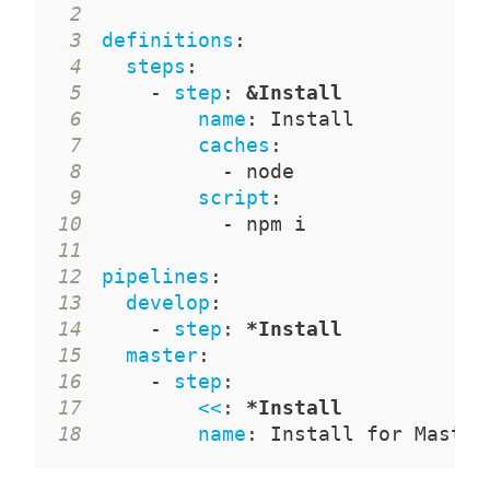
2
3
definitions
:
4
steps
:
5
-
step
:
&Install
6
name
:
7
caches
:
8
-
9
script
:
10
-
11
12
pipelines
:
13
develop
:
14
-
step
:
*Install
15
master
:
16
-
step
:
17
<<
:
*Install
18
name
:
 Install for Master