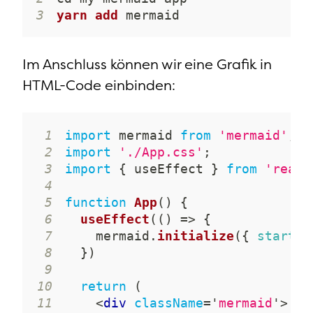
3
yarn
add
 mermaid
Im Anschluss können wir eine Grafik in
HTML-Code einbinden:
1
import
mermaid
from
'mermaid'
;
2
import
'./App.css'
;
3
import
{
 useEffect 
}
from
'react
4
5
function
App
(
)
{
6
useEffect
(
(
)
=>
{
7
    mermaid
.
initialize
(
{
startOn
8
}
)
9
10
return
(
11
<
div
className
=
'
mermaid
'
>