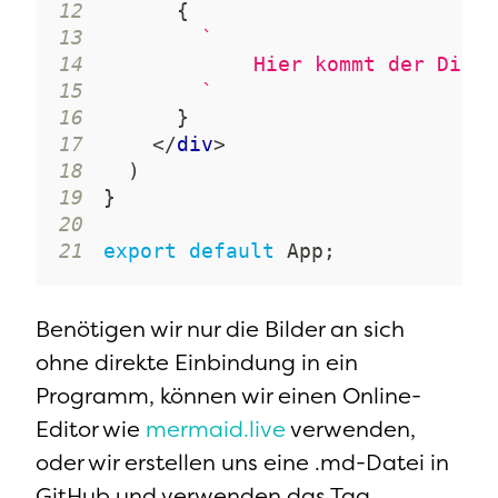
12
{
13
`
14
15
`
16
}
17
</
div
>
18
)
19
}
20
21
export
default
App
;
Benötigen wir nur die Bilder an sich
ohne direkte Einbindung in ein
Programm, können wir einen Online-
Editor wie
mermaid.live
verwenden,
oder wir erstellen uns eine .md-Datei in
GitHub und verwenden das Tag