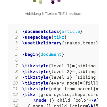
Abbildung 1: Titelbild TikZ-Handbuch
1
\documentclass
{
article
}
2
\usepackage
{
tikz
}
3
\usetikzlibrary
{
snakes,trees
}
4
5
\begin
{
document
}
6
7
\tikzstyle
{
level 1
}
=
[
sibling ang
8
\tikzstyle
{
level 2
}
=
[
sibling ang
9
\tikzstyle
{
level 3
}
=
[
sibling ang
10
\tikzstyle
{
every node
}
=
[
fill
]
11
\tikzstyle
{
edge from parent
}
=
[
sn
12
\tikz
[
grow cyclic,shape=circle,
13
\node
{
}
 child 
[
color=
\A
]
 fo
14
{
 node 
{
}
 child 
[
color=
\A
!50!
\