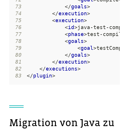
73
</
goals
>
74
</
execution
>
75
<
execution
>
76
<
id
>
java-test-compil
77
<
phase
>
test-compile
<
78
<
goals
>
79
<
goal
>
testCompil
80
</
goals
>
81
</
execution
>
82
</
executions
>
83
</
plugin
>
Migration von Java zu