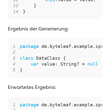
13
}
14
}
Ergebnis der Generierung:
1
package
 de
.
byteleaf
.
example
.
sprin
2
3
class
 DataClass 
{
4
var
 value
:
 String
?
=
null
5
}
Erwartetes Ergebnis:
1
package
 de
.
byteleaf
.
example
.
sprin