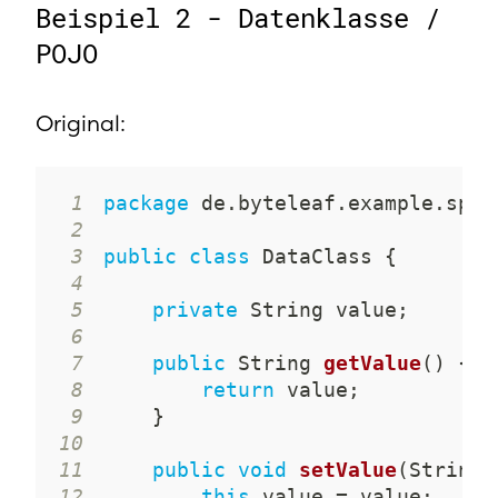
Beispiel 2 - Datenklasse /
POJO
Original:
1
package
de
.
byteleaf
.
example
.
spri
2
3
public
class
DataClass
{
4
5
private
String
 value
;
6
7
public
String
getValue
(
)
{
8
return
 value
;
9
}
10
11
public
void
setValue
(
String
 
12
this
.
value 
=
 value
;