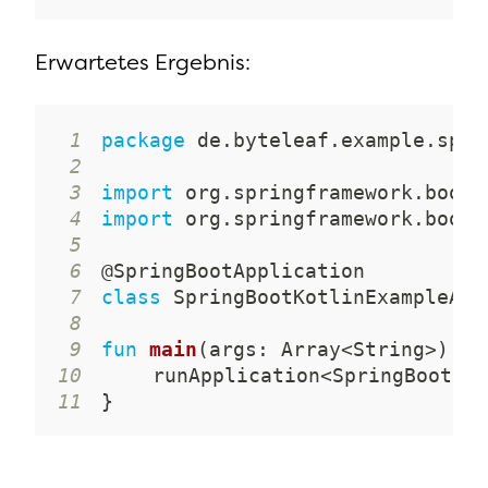
Erwartetes Ergebnis:
1
package
 de
.
byteleaf
.
example
.
2
3
import
 org
.
springframework
.
boot
.
4
import
 org
.
springframework
.
boot
.
5
6
@SpringBootApplication
7
class
8
9
fun
main
(
args
:
 Array
<
String
>
)
{
10
	runApplication
<
SpringBootKot
11
}