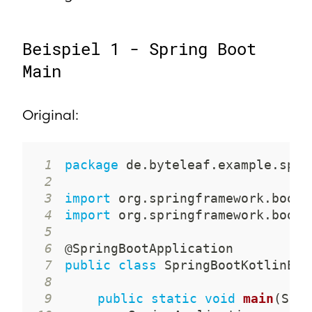
Beispiel 1 - Spring Boot
Main
Original:
1
package
de
.
byteleaf
.
example
.
spri
2
3
import
org
.
springframework
.
boot
.
4
import
org
.
springframework
.
boot
.
5
6
@SpringBootApplication
7
public
class
SpringBootKotlinExa
8
9
public
static
void
main
(
Stri