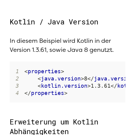
Kotlin / Java Version
In diesem Beispiel wird Kotlin in der
Version 1.3.61, sowie Java 8 genutzt.
1
<
properties
>
2
<
java.version
>
8
</
java.version
3
<
kotlin.version
>
1.3.61
</
kotli
4
</
properties
>
Erweiterung um Kotlin
Abhängigkeiten