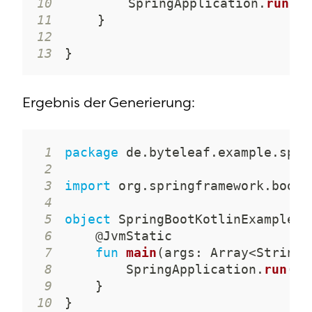
10
SpringApplication
.
run
(
Sp
11
}
12
13
}
Ergebnis der Generierung:
1
package
 de
.
byteleaf
.
example
.
2
3
import
 org
.
springframework
.
boot
.
4
5
object
 SpringBootKotlinExampleAp
6
@JvmStatic
7
fun
main
(
args
:
 Array
<
String
>
8
        SpringApplication
.
run
(
Sp
9
}
10
}