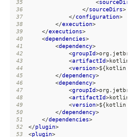
35
<
sourceDir
>
s
36
</
sourceDirs
>
37
</
configuration
>
38
</
execution
>
39
</
executions
>
40
<
dependencies
>
41
<
dependency
>
42
<
groupId
>
org.jetbrai
43
<
artifactId
>
kotlin-m
44
<
version
>
${kotlin.ve
45
</
dependency
>
46
<
dependency
>
47
<
groupId
>
org.jetbrai
48
<
artifactId
>
kotlin-m
49
<
version
>
${kotlin.ve
50
</
dependency
>
51
</
dependencies
>
52
</
plugin
>
53
<
plugin
>