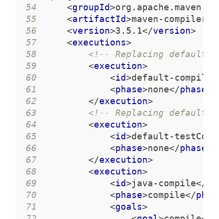
54
<
groupId
>
org.apache.maven.pl
55
<
artifactId
>
maven-compiler-p
56
<
version
>
3.5.1
</
version
>
57
<
executions
>
58
<!-- Replacing default-c
59
<
execution
>
60
<
id
>
default-compile
<
61
<
phase
>
none
</
phase
>
62
</
execution
>
63
<!-- Replacing default-t
64
<
execution
>
65
<
id
>
default-testComp
66
<
phase
>
none
</
phase
>
67
</
execution
>
68
<
execution
>
69
<
id
>
java-compile
</
id
70
<
phase
>
compile
</
phas
71
<
goals
>
72
<
goal
>
compile
</
g