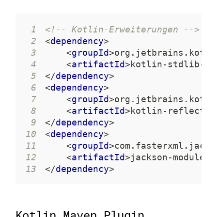
1
<!-- Kotlin-Erweiterungen -->
2
<
dependency
>
3
<
groupId
>
org.jetbrains.kotli
4
<
artifactId
>
kotlin-stdlib-jd
5
</
dependency
>
6
<
dependency
>
7
<
groupId
>
org.jetbrains.kotli
8
<
artifactId
>
kotlin-reflect
</
9
</
dependency
>
10
<
dependency
>
11
<
groupId
>
com.fasterxml.jacks
12
<
artifactId
>
jackson-module-k
13
</
dependency
>
Kotlin Maven Plugin