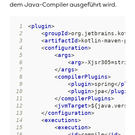
dem Java-Compiler ausgeführt wird.
1
<
plugin
>
2
<
groupId
>
org.jetbrains.kotli
3
<
artifactId
>
kotlin-maven-plu
4
<
configuration
>
5
<
args
>
6
<
arg
>
-Xjsr305=strict
7
</
args
>
8
<
compilerPlugins
>
9
<
plugin
>
spring
</
plug
10
<
plugin
>
jpa
</
plugin
>
11
</
compilerPlugins
>
12
<
jvmTarget
>
${java.versio
13
</
configuration
>
14
<
executions
>
15
<
execution
>
16
<
id
>
compile
</
id
>