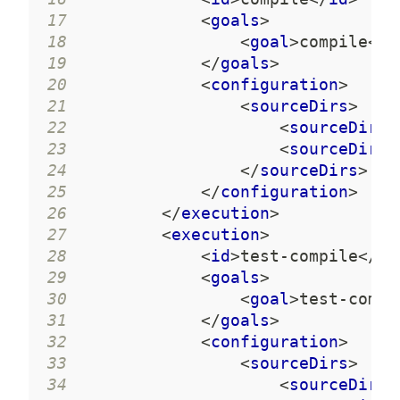
17
<
goals
>
18
<
goal
>
compile
</
g
19
</
goals
>
20
<
configuration
>
21
<
sourceDirs
>
22
<
sourceDir
>
s
23
<
sourceDir
>
s
24
</
sourceDirs
>
25
</
configuration
>
26
</
execution
>
27
<
execution
>
28
<
id
>
test-compile
</
id
29
<
goals
>
30
<
goal
>
test-compi
31
</
goals
>
32
<
configuration
>
33
<
sourceDirs
>
34
<
sourceDir
>
s